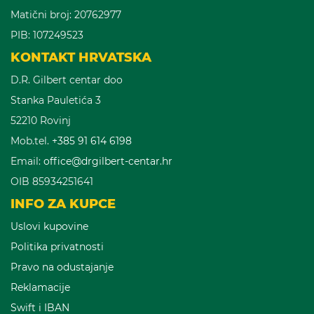
Matični broj: 20762977
PIB: 107249523
KONTAKT HRVATSKA
D.R. Gilbert centar doo
Stanka Pauletića 3
52210 Rovinj
Mob.tel.
+385 91 614 6198
Email:
office@drgilbert-centar.hr
OIB 85934251641
INFO ZA KUPCE
Uslovi kupovine
Politika privatnosti
Pravo na odustajanje
Reklamacije
Swift i IBAN