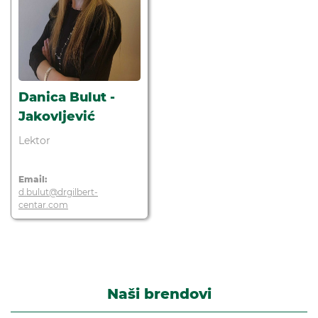
Danica Bulut -
Jakovljević
Lektor
Email:
d.bulut@drgilbert-
centar.com
Naši brendovi