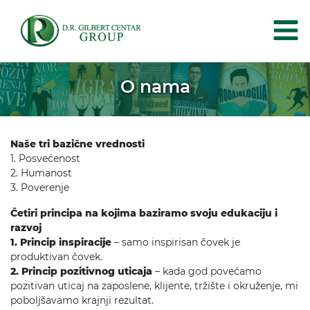
O nama
Naše tri bazične vrednosti
1. Posvećenost
2. Humanost
3. Poverenje
Četiri principa na kojima baziramo svoju edukaciju i
razvoj
1. Princip inspiracije
– samo inspirisan čovek je
produktivan čovek.
2. Princip pozitivnog uticaja
– kada god povećamo
pozitivan uticaj na zaposlene, klijente, tržište i okruženje, mi
poboljšavamo krajnji rezultat.