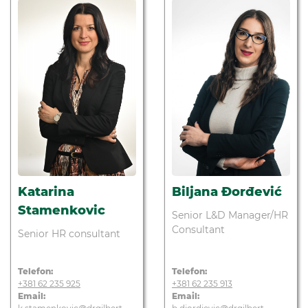
Katarina
Biljana Đorđević
Stamenkovic
Senior L&D Manager/HR
Consultant
Senior HR consultant
Telefon:
Telefon:
+381 62 235 925
+381 62 235 913
Email:
Email: