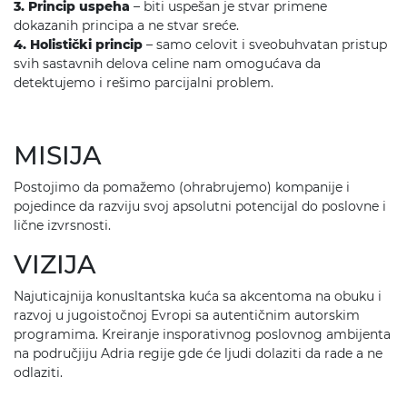
3. Princip uspeha
– biti uspešan je stvar primene
dokazanih principa a ne stvar sreće.
4. Holistički princip
– samo celovit i sveobuhvatan pristup
svih sastavnih delova celine nam omogućava da
detektujemo i rešimo parcijalni problem.
MISIJA
Postojimo da pomažemo (ohrabrujemo) kompanije i
pojedince da razviju svoj apsolutni potencijal do poslovne i
lične izvrsnosti.
VIZIJA
Najuticajnija konusltantska kuća sa akcentoma na obuku i
razvoj u jugoistočnoj Evropi sa autentičnim autorskim
programima. Kreiranje insporativnog poslovnog ambijenta
na područjiju Adria regije gde će ljudi dolaziti da rade a ne
odlaziti.