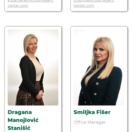
k.stamenkovic@drgilbert-
b.djordjevic@drgilbert-
centar.com
centar.com
Dragana
Smiljka Fišer
Manojlović
Office Manager
Stanišić