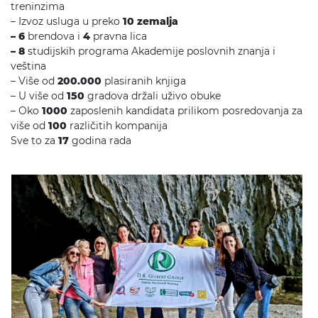
treninzima
– Izvoz usluga u preko
10 zemalja
– 6
brendova i
4
pravna lica
– 8
studijskih programa Akademije poslovnih znanja i
ve
š
tina
– Vi
š
e od
200.000
plasiranih knjiga
– U vi
š
e od
150
gradova dr
ž
ali u
ž
ivo obuke
– Oko
1000
zaposlenih kandidata prilikom posredovanja za
više od
100
različitih kompanija
Sve to za
17
godina rada