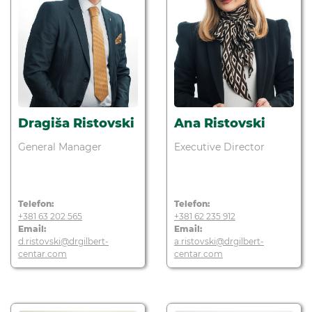
Dragiša Ristovski
Ana Ristovski
General Manager
Executive Director
Telefon:
Telefon:
+381 63 202 565
+381 62 235 912
Email:
Email:
d.ristovski@drgilbert-
a.ristovski@drgilbert-
centar.com
centar.com