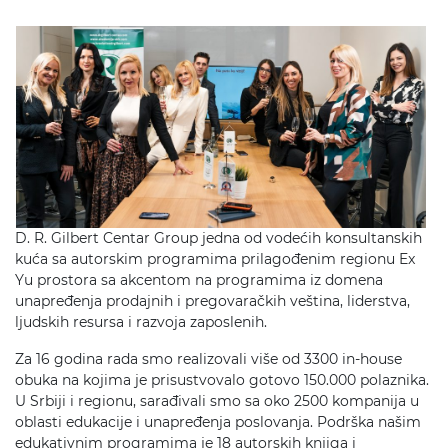
D. R. Gilbert Centar Group jedna od vodećih konsultanskih
kuća sa autorskim programima prilagođenim regionu Ex
Yu prostora sa akcentom na programima iz domena
unapređenja prodajnih i pregovaračkih veština, liderstva,
ljudskih resursa i razvoja zaposlenih.
Za 16 godina rada smo realizovali više od 3300 in-house
obuka na kojima je prisustvovalo gotovo 150.000 polaznika.
U Srbiji i regionu, sarađivali smo sa oko 2500 kompanija u
oblasti edukacije i unapređenja poslovanja. Podrška našim
edukativnim programima je 18 autorskih knjiga i