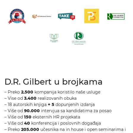
D.R. Gilbert u brojkama
– Preko
2.500
kompanija koristilo na
š
e usluge
– Vise od
3.400
realizovanih obuka
– 18 autorskih knjiga
+ 5
dopunjenih izdanja
– Vi
š
e od
9
0.000
intervjua sa kandidatima za posao
– Vi
š
e od
150
eksternih HR projekata
– Vi
š
e od
40
konferencija i poslovnih doga
đ
aja
– Preko
205.000
u
č
esnika na in house i open seminarima i