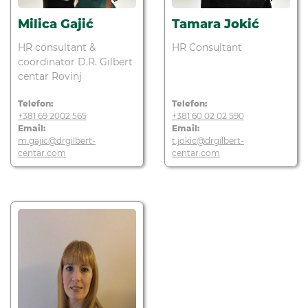
Milica Gajić
Tamara Jokić
HR consultant &
HR Consultant
coordinator D.R. Gilbert
centar Rovinj
Telefon:
Telefon:
+381 69 2002 565
+381 60 02 02 590
Email:
Email:
m.gajic@drgilbert-
t.jokic@drgilbert-
centar.com
centar.com